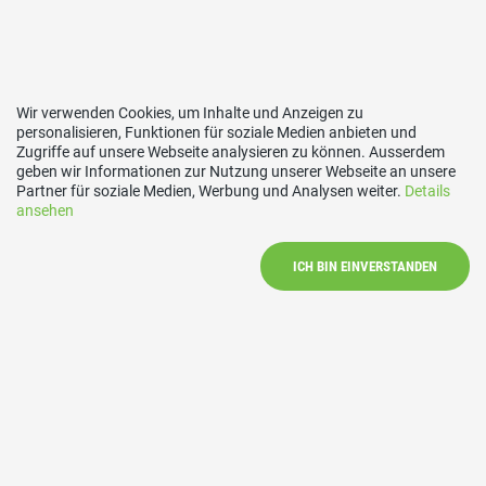
Wir verwenden Cookies, um Inhalte und Anzeigen zu
personalisieren, Funktionen für soziale Medien anbieten und
Zugriffe auf unsere Webseite analysieren zu können. Ausserdem
Links
geben wir Informationen zur Nutzung unserer Webseite an unsere
Partner für soziale Medien, Werbung und Analysen weiter.
Details
ansehen
SVP Schweiz
SVP Zürich
ICH BIN EINVERSTANDEN
SVP Bezirk Dietikon
Kontakt
SVP Schlieren, 8952 Schlieren
E-Mail
info@svpschlieren.ch