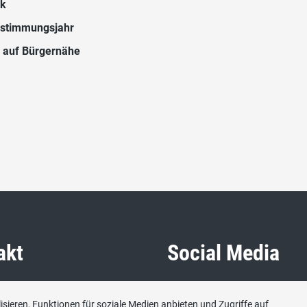
ck
bstimmungsjahr
g auf Bürgernähe
akt
Social Media
eren, 8952 Schlieren
Besuchen Sie uns bei:
sieren, Funktionen für soziale Medien anbieten und Zugriffe auf